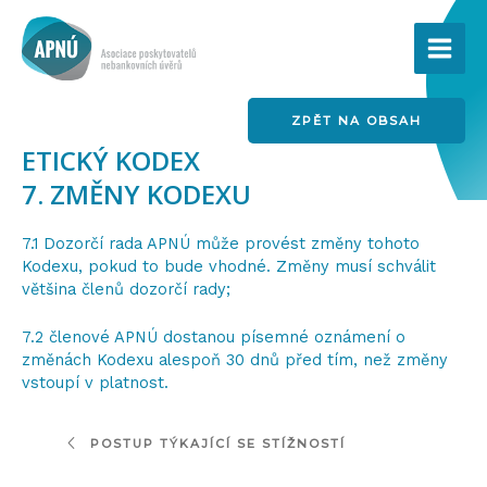
Přeskočit
MAI
na
obsah
ME
ZPĚT NA OBSAH
ETICKÝ KODEX
7. ZMĚNY KODEXU
7.1
Dozorčí rada APNÚ může provést změny tohoto
Kodexu, pokud to bude vhodné. Změny musí schválit
většina členů dozorčí rady;
7.2
členové APNÚ dostanou písemné oznámení o
změnách Kodexu alespoň 30 dnů před tím, než změny
vstoupí v platnost.
POSTUP TÝKAJÍCÍ SE STÍŽNOSTÍ